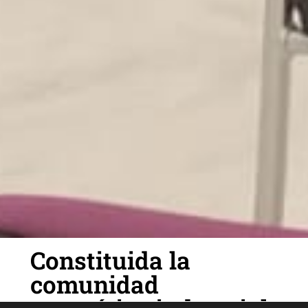
Constituida la
comunidad
energética industrial