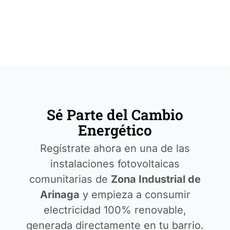
vocatoria
empresas
de
cubiertas
la
NESOI
Polígono
la
Adhesión
CE
(New
Industrial
Zona
al
Energy
de
Industrial
Programa
Solutions
Arinaga
Arinaga
de
ptimized
Solicitud
Asesoramiento
for
de
e
Islands)
subvenciones
Impulso
del
de
Sé Parte del Cambio
Gobierno
Comunidades
Energético
de
Energéticas
Canarias
de
Regístrate ahora en una de las
Visitas
Gran
instalaciones fotovoltaicas
técnicas
Canaria
comunitarias de
Zona Industrial de
Ejecución
Arinaga
y empieza a consumir
de
las
electricidad 100% renovable,
instalaciones
generada directamente en tu barrio.