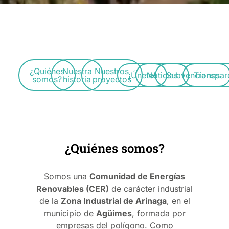
¿Quiénes
Nuestra
Nuestros
¡Únete!
Noticias
Subvenciones
Transpar
somos?
historia
proyectos
¿Quiénes somos?
Somos una
Comunidad de Energías
Renovables (CER)
de carácter industrial
de la
Zona Industrial de Arinaga
, en el
municipio de
Agüimes
, formada por
empresas del polígono. Como