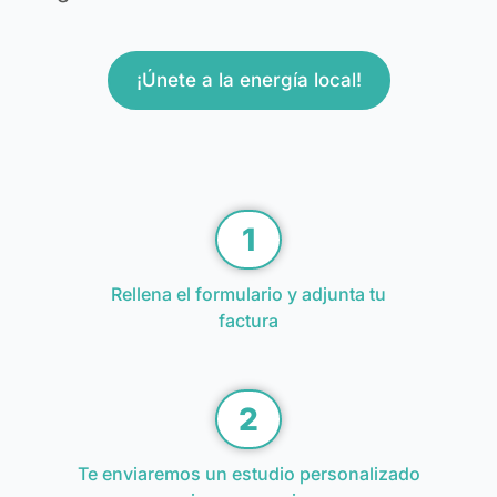
y
puesta
en
¡Únete a la energía local!
marcha
de
la
CE
1
Rellena el formulario y adjunta tu
factura
2
Te enviaremos un estudio personalizado