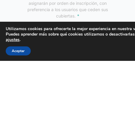
asignarán por orden de inscripción, con
preferencia a los usuarios que ceden sus
cubiertas.
Utilizamos cookies para ofrecerte la mejor experiencia en nuestra 
Puedes aprender más sobre qué cookies utilizamos o desactivarlas
ajustes
.
Aceptar
¡Convierte tu azotea en
energía comunitaria!
Transforma tu espacio en
una fuente de energía