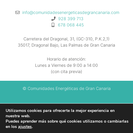
info@comunidadesenergeticasdegrancanaria.com
928 399 713
678 068 445
Carretera del Dragonal, 31, (GC-310, P.K.2,1)
35017, Dragonal Bajo, Las Palmas de Gran Canaria
Horario de atención:
Lunes a Viernes de 9:00 a 14:00
(con cita previa)
© Comunidades Energéticas de Gran Canaria
Información legal
Utilizamos cookies para ofrecerte la mejor experiencia en
nuestra web.
Política de privacidad
Puedes aprender más sobre qué cookies utilizamos o cambiarlas
en los
ajustes
.